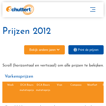
Prijzen 2012
Bekijk andere jaren
Print de prijzen
Scroll (horizontaal en verticaal) om alle prijzen te bekijken.
Varkensprijzen
Week
DCA Beurs
DCA Beurs
Vion
Compaxo
Westfort
BS
mutatieprijs
mutatieprijs