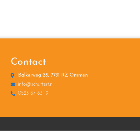
Contact
Balkerweg 28, 7731 RZ Ommen
info@schuttert.nl
0523 67 63 19