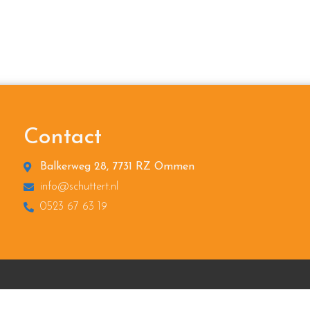
Contact
Balkerweg 28, 7731 RZ Ommen
info@schuttert.nl
0523 67 63 19