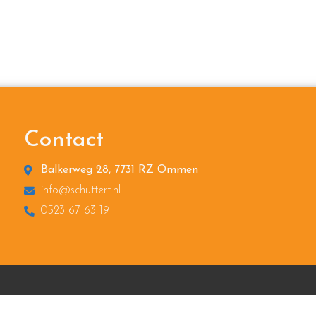
Contact
Balkerweg 28, 7731 RZ Ommen
info@schuttert.nl
0523 67 63 19