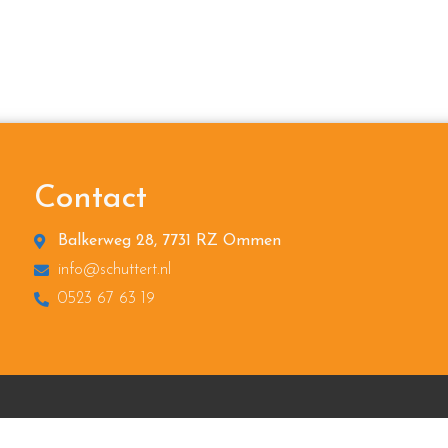
Contact
Balkerweg 28, 7731 RZ Ommen
info@schuttert.nl
0523 67 63 19