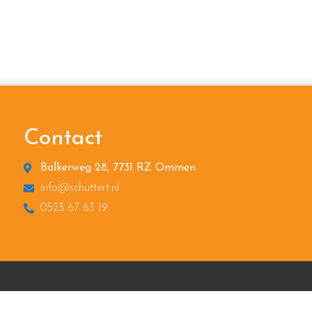
Contact
Balkerweg 28, 7731 RZ Ommen
info@schuttert.nl
0523 67 63 19